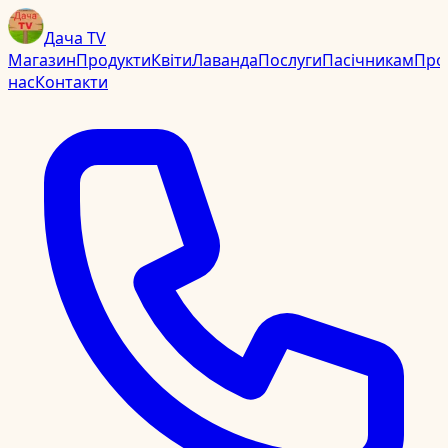
Дача TV
Магазин
Продукти
Квіти
Лаванда
Послуги
Пасічникам
Про
нас
Контакти