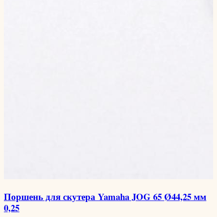
Поршень для скутера Yamaha JOG 65 Ø44,25 мм
0,25