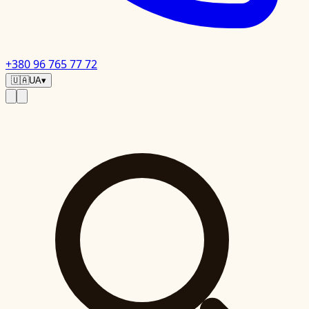
+380 96 765 77 72
🇺🇦
UA
▾