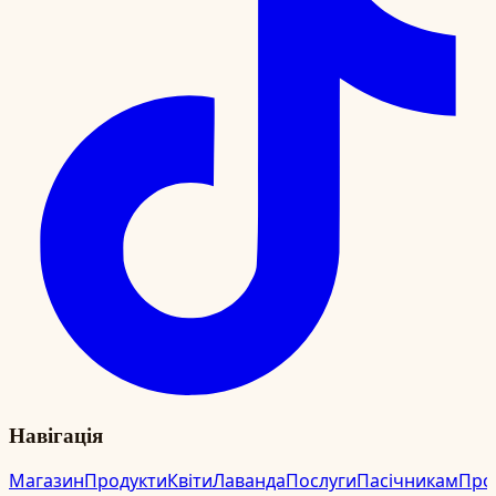
Навігація
Магазин
Продукти
Квіти
Лаванда
Послуги
Пасічникам
Про