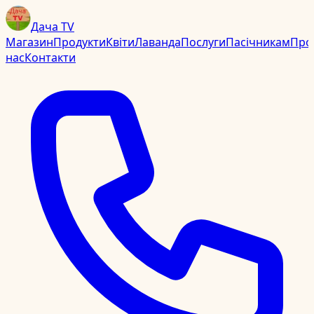
Дача TV
Магазин
Продукти
Квіти
Лаванда
Послуги
Пасічникам
Про
нас
Контакти