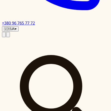
+380 96 765 77 72
🇺🇦
UA
▾