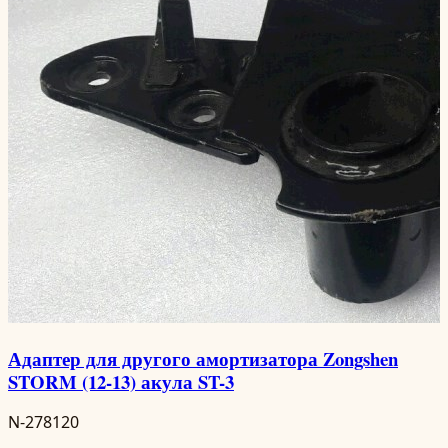
Адаптер для другого амортизатора Zongshen
STORM (12-13) акула ST-3
N-278120