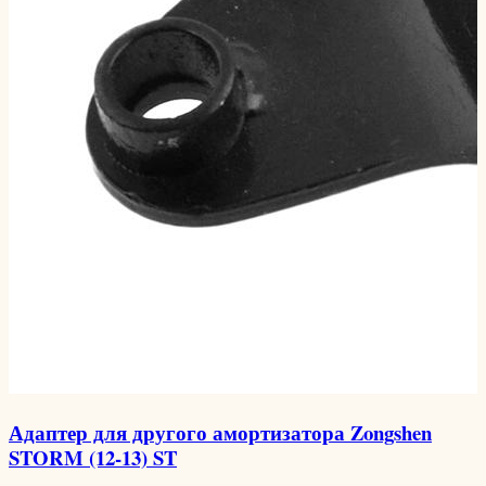
Адаптер для другого амортизатора Zongshen
STORM (12-13) ST