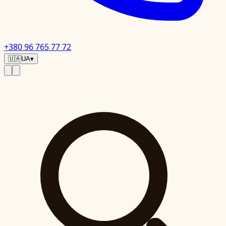
+380 96 765 77 72
🇺🇦
UA
▾