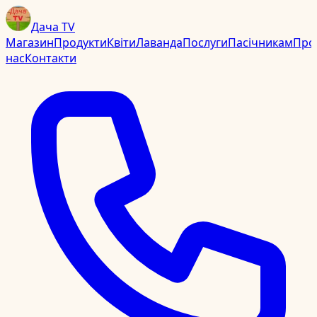
Дача TV
Магазин
Продукти
Квіти
Лаванда
Послуги
Пасічникам
Про
нас
Контакти