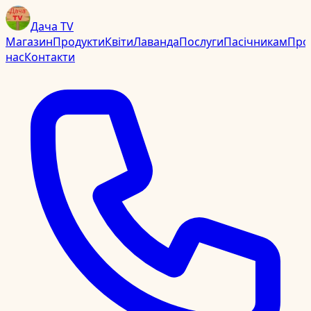
Дача TV
Магазин
Продукти
Квіти
Лаванда
Послуги
Пасічникам
Про
нас
Контакти