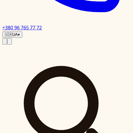
+380 96 765 77 72
🇺🇦
UA
▾