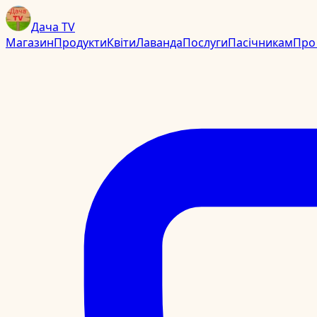
Дача TV
Магазин
Продукти
Квіти
Лаванда
Послуги
Пасічникам
Про