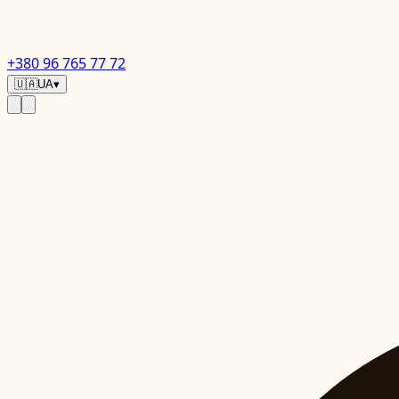
+380 96 765 77 72
🇺🇦
UA
▾