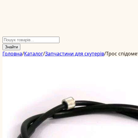
Знайти
Головна
/
Каталог
/
Запчастини для скутерів
/
Трос спідоме