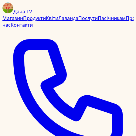
Дача TV
Магазин
Продукти
Квіти
Лаванда
Послуги
Пасічникам
Про
нас
Контакти