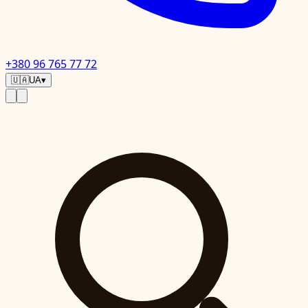
+380 96 765 77 72
🇺🇦
UA
▾