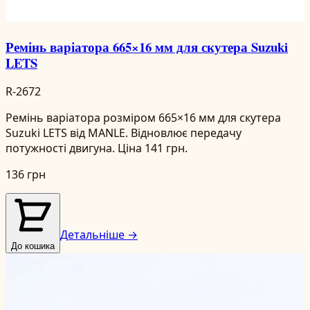
Ремінь варіатора 665×16 мм для скутера Suzuki
LETS
R-2672
Ремінь варіатора розміром 665×16 мм для скутера
Suzuki LETS від MANLE. Відновлює передачу
потужності двигуна. Ціна 141 грн.
136 грн
Детальніше →
До кошика