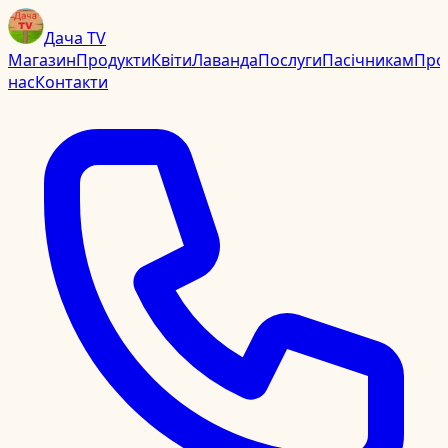
Дача TV
Магазин
Продукти
Квіти
Лаванда
Послуги
Пасічникам
Про
нас
Контакти