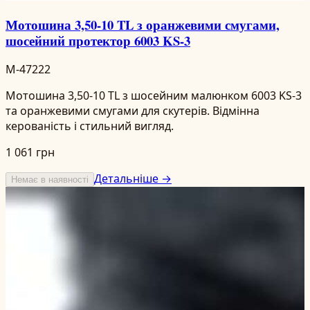
Мотошина 3,50-10 TL з оранжевими смугами,
шосейний протектор 6003 KS-3
M-47222
Мотошина 3,50-10 TL з шосейним малюнком 6003 KS-3
та оранжевими смугами для скутерів. Відмінна
керованість і стильний вигляд.
1 061 грн
Детальніше →
Немає в наявності