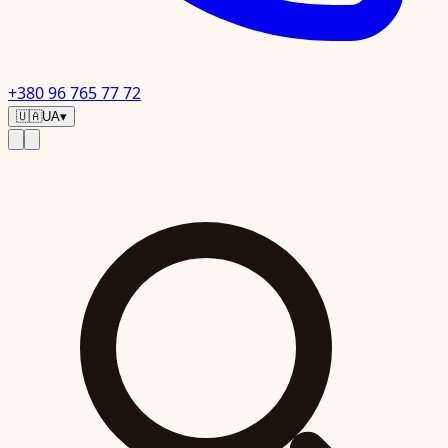
+380 96 765 77 72
🇺🇦
UA
▾