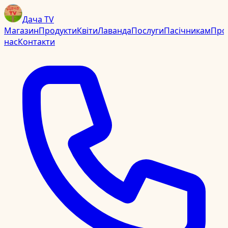
Дача TV
Магазин
Продукти
Квіти
Лаванда
Послуги
Пасічникам
Про
нас
Контакти