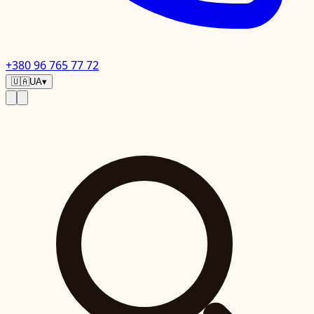
+380 96 765 77 72
🇺🇦
UA
▾