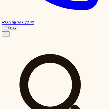
+380 96 765 77 72
🇺🇦
UA
▾