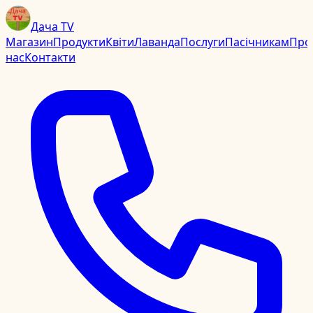
Дача TV
Магазин
Продукти
Квіти
Лаванда
Послуги
Пасічникам
Про
нас
Контакти