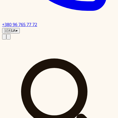
+380 96 765 77 72
🇺🇦
UA
▾