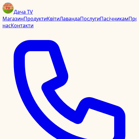
Дача TV
Магазин
Продукти
Квіти
Лаванда
Послуги
Пасічникам
Про
нас
Контакти