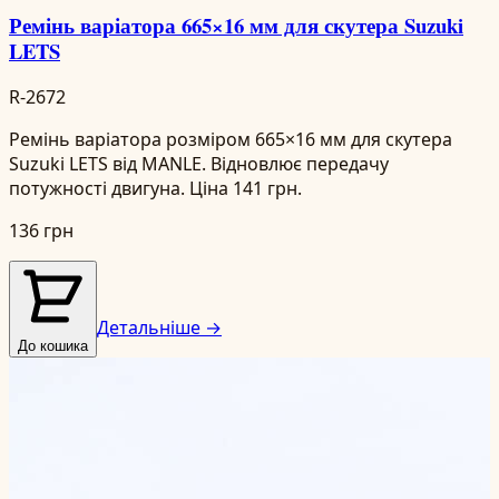
Ремінь варіатора 665×16 мм для скутера Suzuki
LETS
R-2672
Ремінь варіатора розміром 665×16 мм для скутера
Suzuki LETS від MANLE. Відновлює передачу
потужності двигуна. Ціна 141 грн.
136 грн
Детальніше →
До кошика