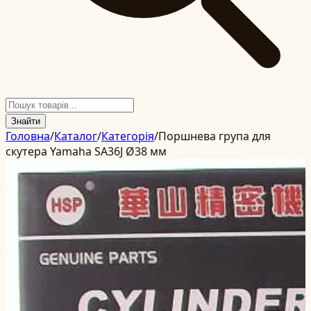
Знайти
Головна
/
Каталог
/
Категорія
/
Поршнева група для
скутера Yamaha SA36J Ø38 мм