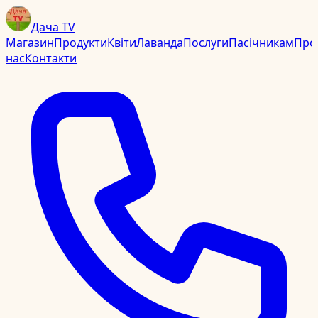
Дача TV
Магазин
Продукти
Квіти
Лаванда
Послуги
Пасічникам
Про
нас
Контакти