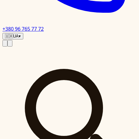
+380 96 765 77 72
🇺🇦
UA
▾