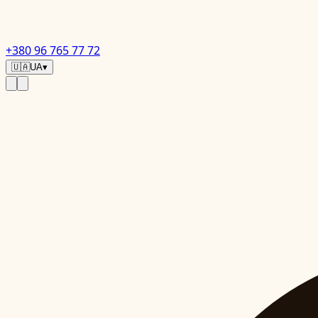
+380 96 765 77 72
🇺🇦
UA
▾