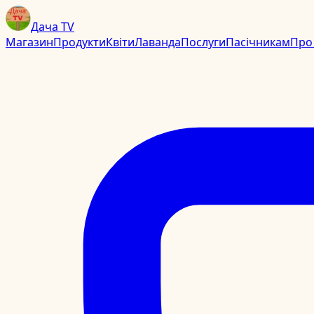
Дача TV
Магазин
Продукти
Квіти
Лаванда
Послуги
Пасічникам
Про