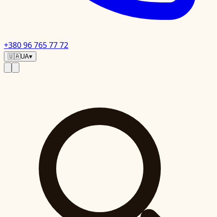
+380 96 765 77 72
🇺🇦
UA
▾