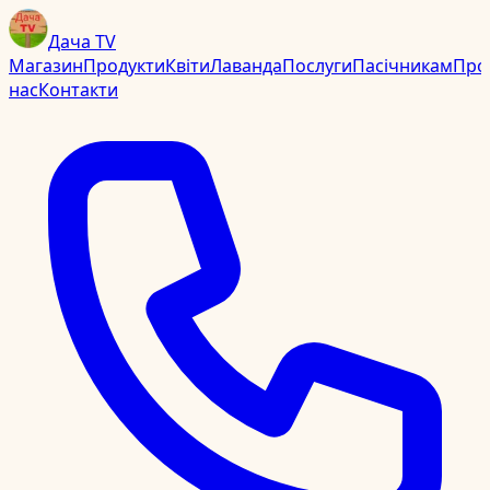
Дача TV
Магазин
Продукти
Квіти
Лаванда
Послуги
Пасічникам
Про
нас
Контакти