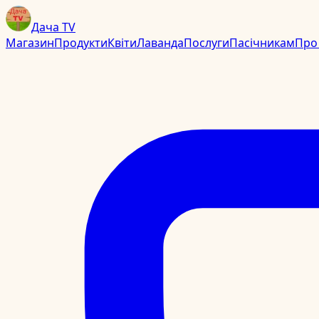
Дача TV
Магазин
Продукти
Квіти
Лаванда
Послуги
Пасічникам
Про