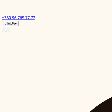
+380 96 765 77 72
🇺🇦
UA
▾