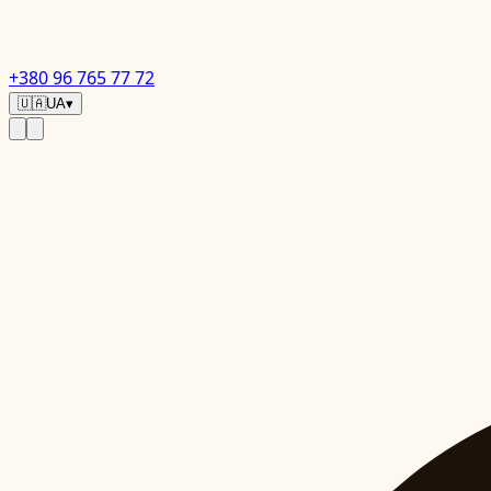
+380 96 765 77 72
🇺🇦
UA
▾