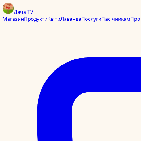
Дача TV
Магазин
Продукти
Квіти
Лаванда
Послуги
Пасічникам
Про