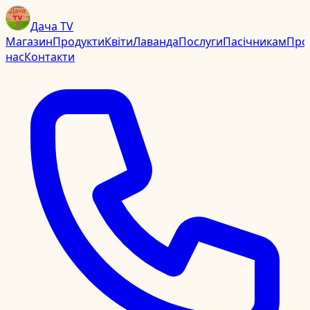
Дача TV
Магазин
Продукти
Квіти
Лаванда
Послуги
Пасічникам
Про
нас
Контакти