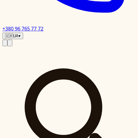
+380 96 765 77 72
🇺🇦
UA
▾