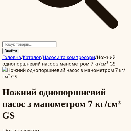
Знайти
Головна
/
Каталог
/
Насоси та компресори
/
Ножний
однопоршневий насос з манометром 7 кг/см² GS
Ножний однопоршневий
насос з манометром 7 кг/см²
GS
Ціна за запитом