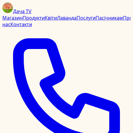
Дача TV
Магазин
Продукти
Квіти
Лаванда
Послуги
Пасічникам
Про
нас
Контакти