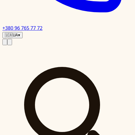
+380 96 765 77 72
🇺🇦
UA
▾