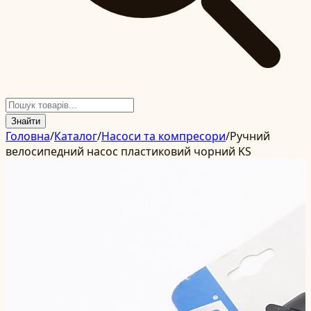
Знайти
Головна
/
Каталог
/
Насоси та компресори
/
Ручний
велосипедний насос пластиковий чорний KS