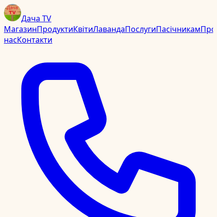
Дача TV
Магазин
Продукти
Квіти
Лаванда
Послуги
Пасічникам
Про
нас
Контакти