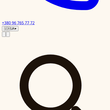
+380 96 765 77 72
🇺🇦
UA
▾