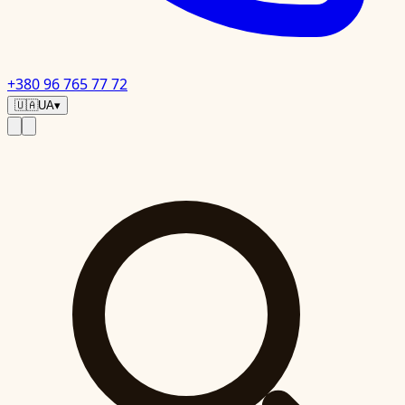
+380 96 765 77 72
🇺🇦
UA
▾