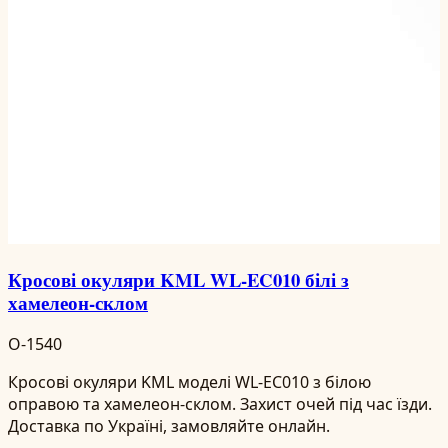
Кросові окуляри KML WL-EC010 білі з
хамелеон-склом
O-1540
Кросові окуляри KML моделі WL-EC010 з білою
оправою та хамелеон-склом. Захист очей під час їзди.
Доставка по Україні, замовляйте онлайн.