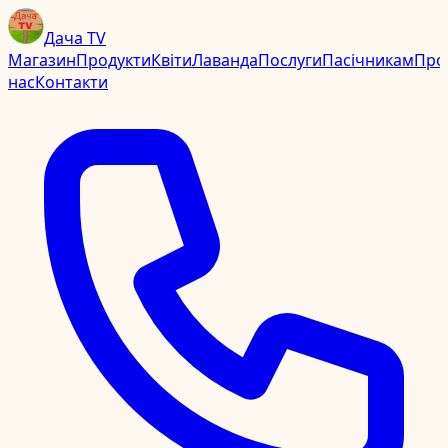
Дача TV
Магазин
Продукти
Квіти
Лаванда
Послуги
Пасічникам
Про
нас
Контакти