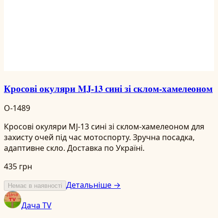
Кросові окуляри MJ-13 сині зі склом-хамелеоном
O-1489
Кросові окуляри MJ-13 сині зі склом-хамелеоном для
захисту очей під час мотоспорту. Зручна посадка,
адаптивне скло. Доставка по Україні.
435 грн
Детальніше →
Немає в наявності
Дача TV