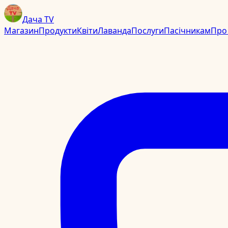
Дача TV
Магазин
Продукти
Квіти
Лаванда
Послуги
Пасічникам
Про