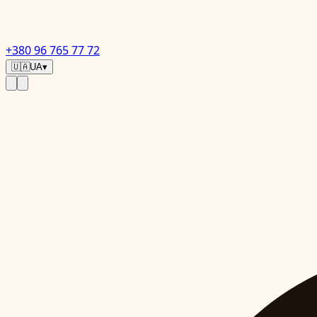
+380 96 765 77 72
🇺🇦
UA
▾