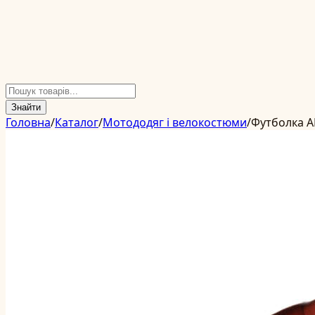
Знайти
Головна
/
Каталог
/
Мотододяг і велокостюми
/
Футболка A