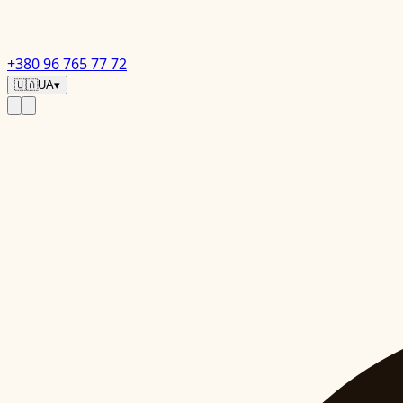
+380 96 765 77 72
🇺🇦
UA
▾