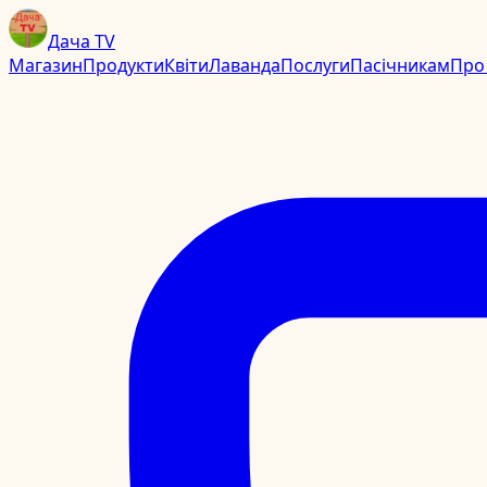
Дача TV
Магазин
Продукти
Квіти
Лаванда
Послуги
Пасічникам
Про