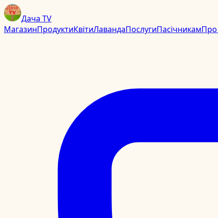
Дача TV
Магазин
Продукти
Квіти
Лаванда
Послуги
Пасічникам
Про