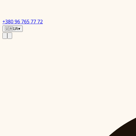
+380 96 765 77 72
🇺🇦
UA
▾