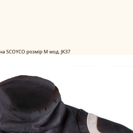
на SCOYCO розмір M мод. JK37