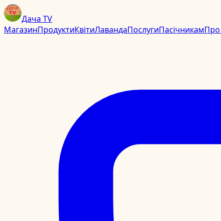
Дача TV
Магазин
Продукти
Квіти
Лаванда
Послуги
Пасічникам
Про