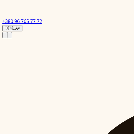
+380 96 765 77 72
🇺🇦
UA
▾