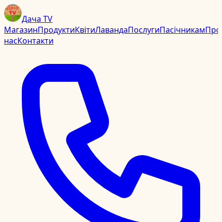
Дача TV
Магазин
Продукти
Квіти
Лаванда
Послуги
Пасічникам
Про
нас
Контакти