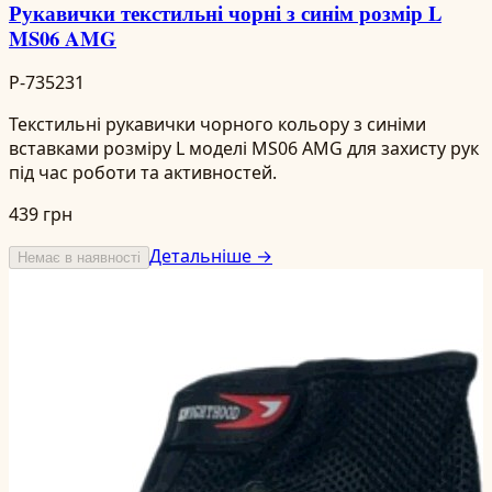
Рукавички текстильні чорні з синім розмір L
MS06 AMG
P-735231
Текстильні рукавички чорного кольору з синіми
вставками розміру L моделі MS06 AMG для захисту рук
під час роботи та активностей.
439 грн
Детальніше →
Немає в наявності