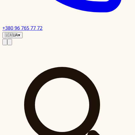
+380 96 765 77 72
🇺🇦
UA
▾