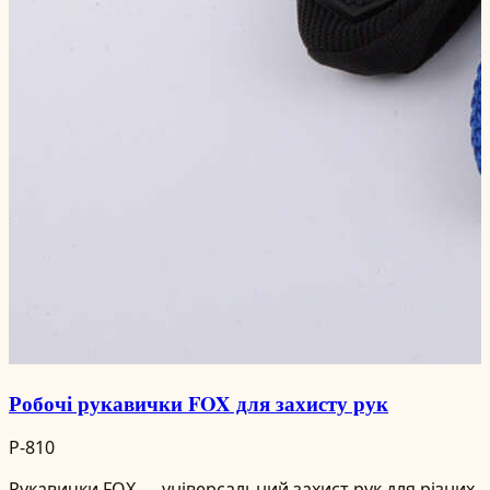
Робочі рукавички FOX для захисту рук
P-810
Рукавички FOX — універсальний захист рук для різних