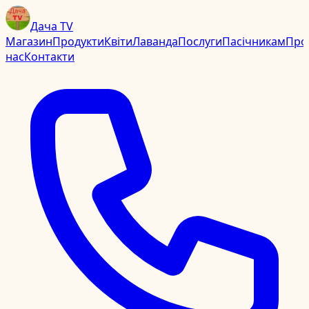
Дача TV
Магазин
Продукти
Квіти
Лаванда
Послуги
Пасічникам
Про
нас
Контакти