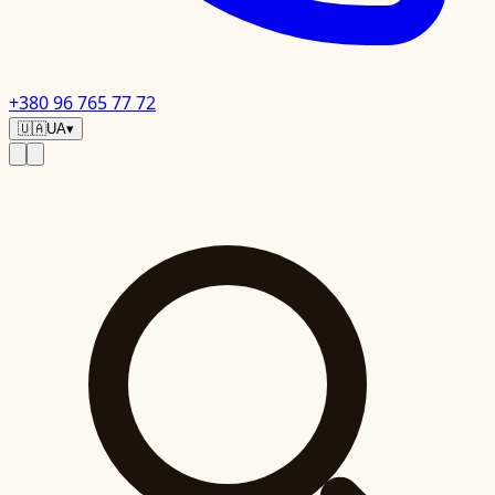
+380 96 765 77 72
🇺🇦
UA
▾