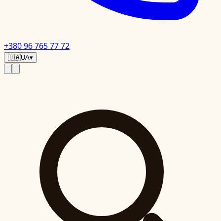
+380 96 765 77 72
🇺🇦
UA
▾