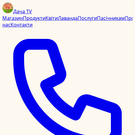
Дача TV
Магазин
Продукти
Квіти
Лаванда
Послуги
Пасічникам
Про
нас
Контакти