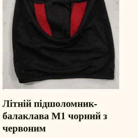
Літній підшоломник-
балаклава М1 чорний з
червоним