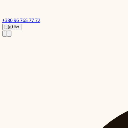
+380 96 765 77 72
🇺🇦
UA
▾