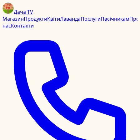
Дача TV
Магазин
Продукти
Квіти
Лаванда
Послуги
Пасічникам
Про
нас
Контакти