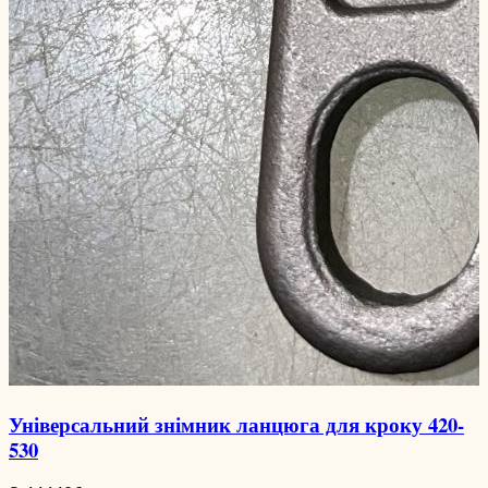
Універсальний знімник ланцюга для кроку 420-
530