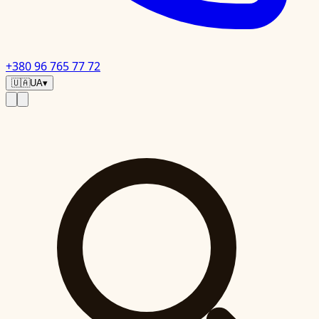
+380 96 765 77 72
🇺🇦
UA
▾