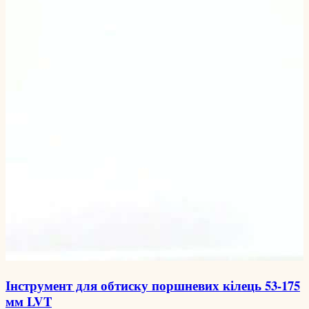
Інструмент для обтиску поршневих кілець 53-175
мм LVT