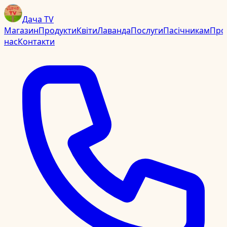
Дача TV
Магазин
Продукти
Квіти
Лаванда
Послуги
Пасічникам
Про
нас
Контакти