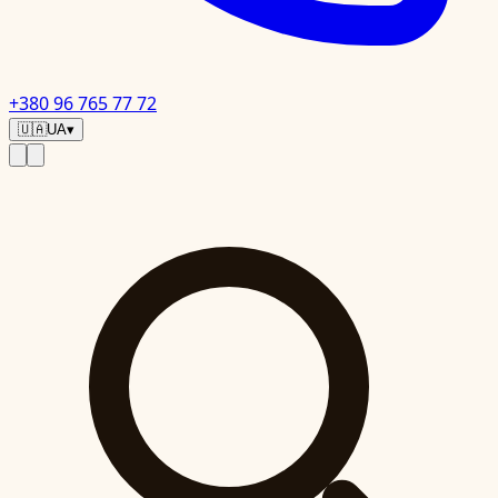
+380 96 765 77 72
🇺🇦
UA
▾