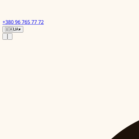
+380 96 765 77 72
🇺🇦
UA
▾