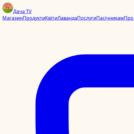
Дача TV
Магазин
Продукти
Квіти
Лаванда
Послуги
Пасічникам
Про