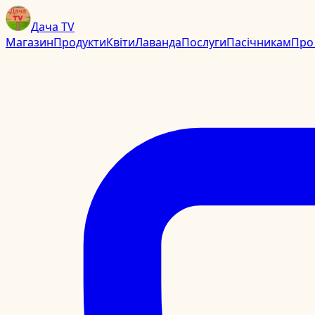
Дача TV
Магазин
Продукти
Квіти
Лаванда
Послуги
Пасічникам
Про