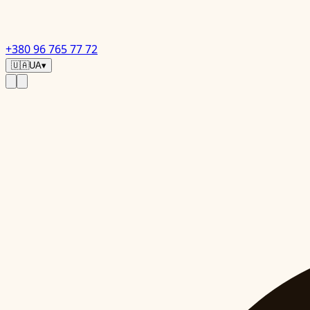
+380 96 765 77 72
🇺🇦
UA
▾