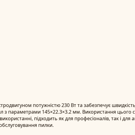
ктродвигуном потужністю 230 Вт та забезпечує швидкіст
л з параметрами 145×22.3×3.2 мм. Використання цього 
икористанні, підходить як для професіоналів, так і для а
обслуговування пилки.