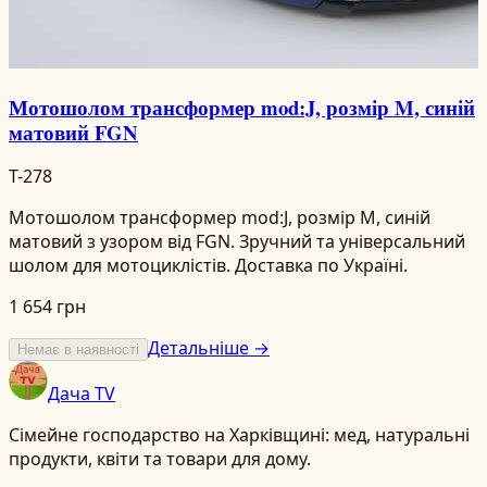
Мотошолом трансформер mod:J, розмір M, синій
матовий FGN
T-278
Мотошолом трансформер mod:J, розмір M, синій
матовий з узором від FGN. Зручний та універсальний
шолом для мотоциклістів. Доставка по Україні.
1 654 грн
Детальніше →
Немає в наявності
Дача TV
Сімейне господарство на Харківщині: мед, натуральні
продукти, квіти та товари для дому.