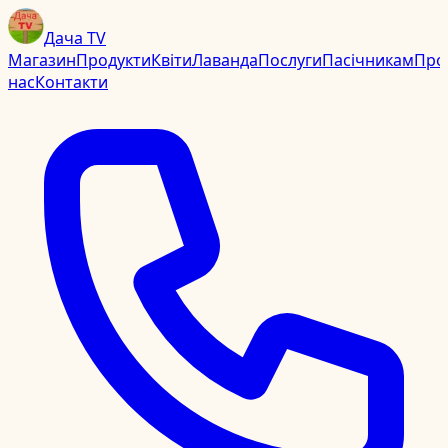
Дача TV
Магазин
Продукти
Квіти
Лаванда
Послуги
Пасічникам
Про
нас
Контакти