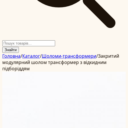
Знайти
Головна
/
Каталог
/
Шоломи-трансформери
/
Закритий
модулярний шолом трансформер з відкидним
підборіддям