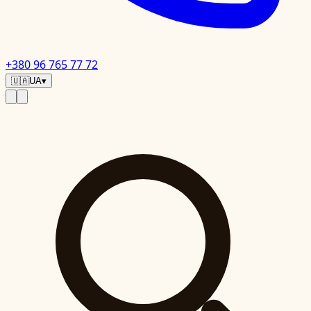
+380 96 765 77 72
🇺🇦
UA
▾