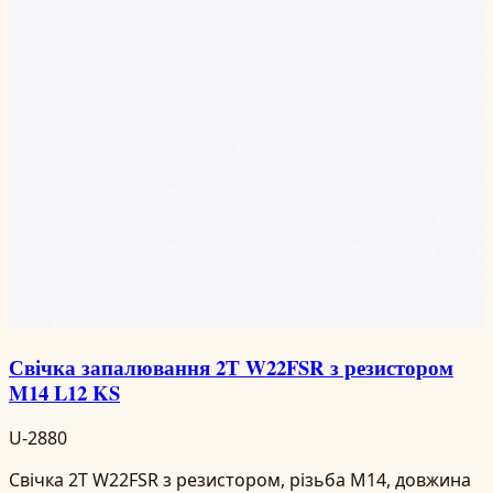
Свічка запалювання 2Т W22FSR з резистором
M14 L12 KS
U-2880
Свічка 2Т W22FSR з резистором, різьба M14, довжина