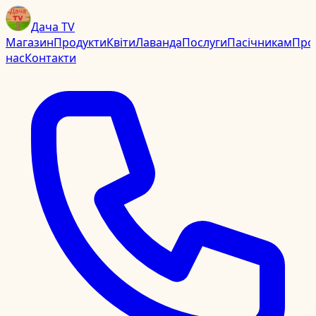
Дача TV
Магазин
Продукти
Квіти
Лаванда
Послуги
Пасічникам
Про
нас
Контакти