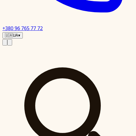
+380 96 765 77 72
🇺🇦
UA
▾