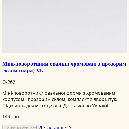
Міні-поворотники овальні хромовані з прозорим
склом (пара) М7
O-262
Міні-поворотники овальної форми з хромованим
корпусом і прозорим склом, комплект з двох штук.
Підходять для мотоциклів. Доставка по Україні.
149 грн
Детальніше →
Немає в наявності