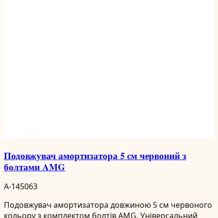
Подовжувач амортизатора 5 см червоний з
болтами AMG
A-145063
Подовжувач амортизатора довжиною 5 см червоного
кольору з комплектом болтів AMG. Універсальний