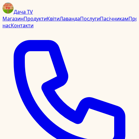
Дача TV
Магазин
Продукти
Квіти
Лаванда
Послуги
Пасічникам
Про
нас
Контакти