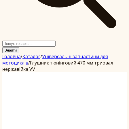
Знайти
Головна
/
Каталог
/
Універсальні запчастини для
мотоциклів
/
Глушник тюнінговий 470 мм триовал
нержавійка VV