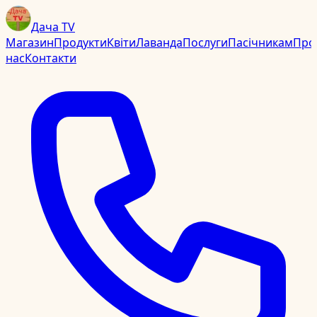
Дача TV
Магазин
Продукти
Квіти
Лаванда
Послуги
Пасічникам
Про
нас
Контакти