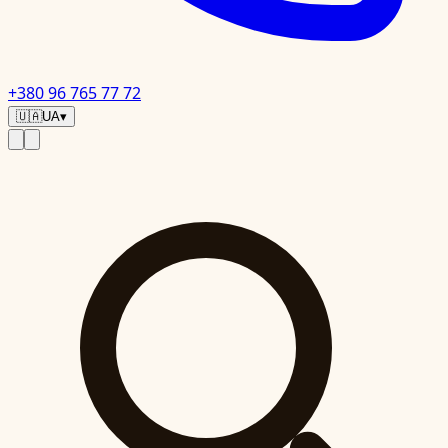
+380 96 765 77 72
🇺🇦
UA
▾