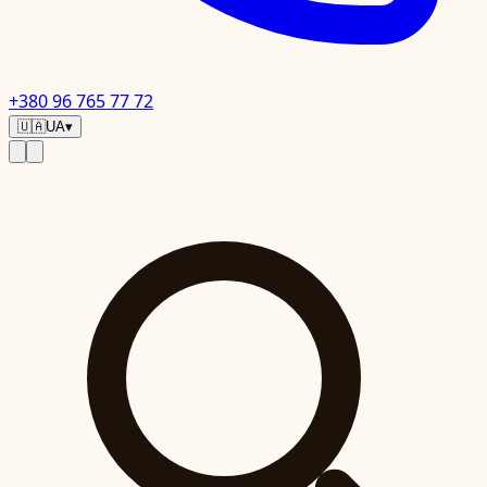
+380 96 765 77 72
🇺🇦
UA
▾