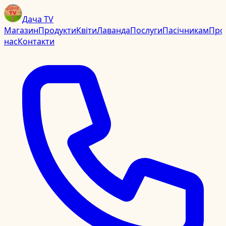
Дача TV
Магазин
Продукти
Квіти
Лаванда
Послуги
Пасічникам
Про
нас
Контакти