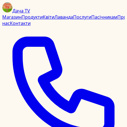
Дача TV
Магазин
Продукти
Квіти
Лаванда
Послуги
Пасічникам
Про
нас
Контакти