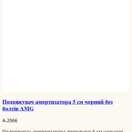
Подовжувач амортизатора 5 см чорний без
болтів AMG
A-2066
Подовжувач амортизатора довжиною 5 см чорного