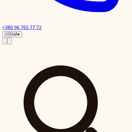
+380 96 765 77 72
🇺🇦
UA
▾