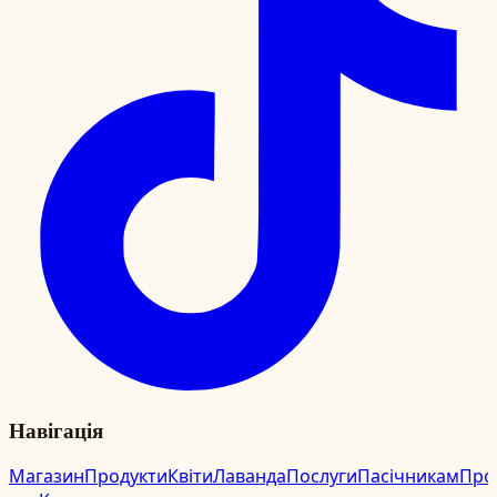
Навігація
Магазин
Продукти
Квіти
Лаванда
Послуги
Пасічникам
Про