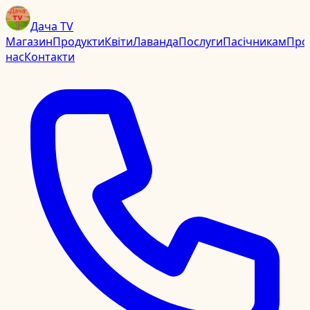
Дача TV
Магазин
Продукти
Квіти
Лаванда
Послуги
Пасічникам
Про
нас
Контакти