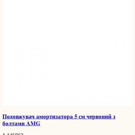
Подовжувач амортизатора 5 см червоний з
болтами AMG