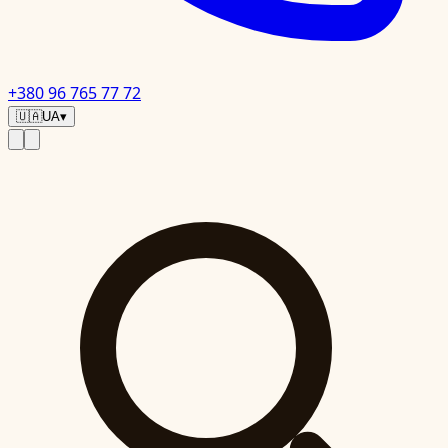
+380 96 765 77 72
🇺🇦
UA
▾