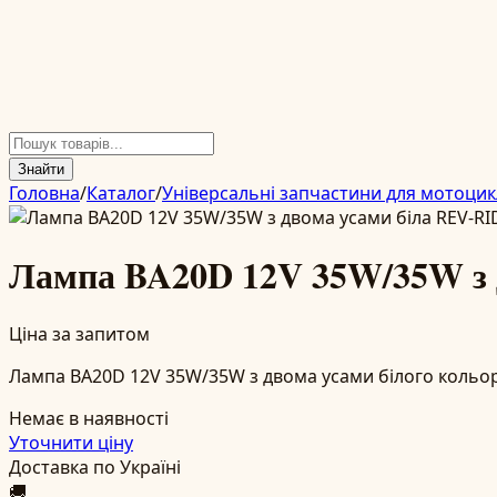
Знайти
Головна
/
Каталог
/
Універсальні запчастини для мотоцик
Лампа BA20D 12V 35W/35W з 
Ціна за запитом
Лампа BA20D 12V 35W/35W з двома усами білого кольору
Немає в наявності
Уточнити ціну
Доставка по Україні
🚚