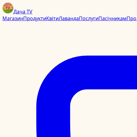
Дача TV
Магазин
Продукти
Квіти
Лаванда
Послуги
Пасічникам
Про