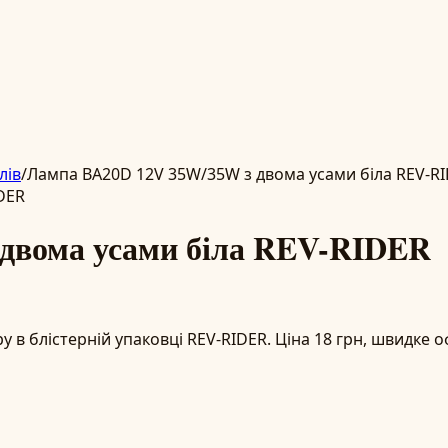
лів
/
Лампа BA20D 12V 35W/35W з двома усами біла REV-R
двома усами біла REV-RIDER
 в блістерній упаковці REV-RIDER. Ціна 18 грн, швидке