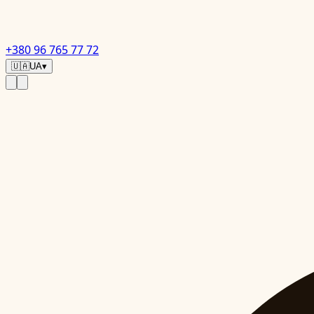
+380 96 765 77 72
🇺🇦
UA
▾