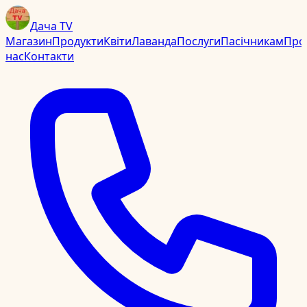
Дача TV
Магазин
Продукти
Квіти
Лаванда
Послуги
Пасічникам
Про
нас
Контакти