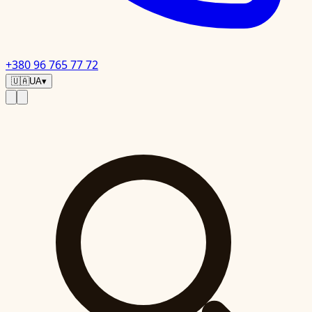
+380 96 765 77 72
🇺🇦
UA
▾