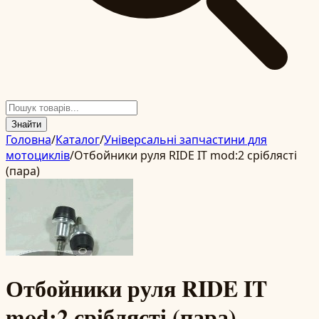
Знайти
Головна
/
Каталог
/
Універсальні запчастини для
мотоциклів
/
Отбойники руля RIDE IT mod:2 сріблясті
(пара)
Отбойники руля RIDE IT
mod:2 сріблясті (пара)