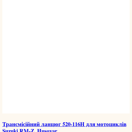
Трансмісійний ланцюг 520-116H для мотоциклів
Suzuki RM-Z, Husqvar