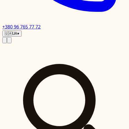
+380 96 765 77 72
🇺🇦
UA
▾