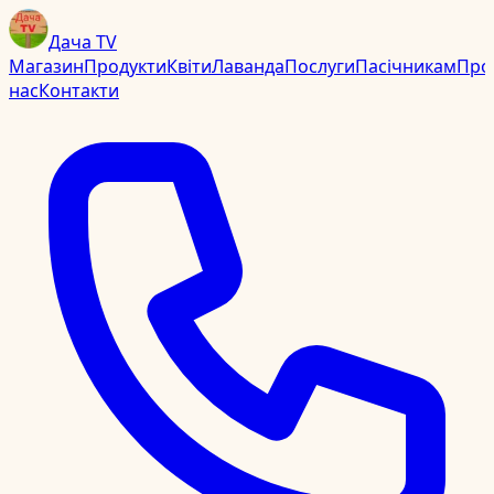
Дача TV
Магазин
Продукти
Квіти
Лаванда
Послуги
Пасічникам
Про
нас
Контакти