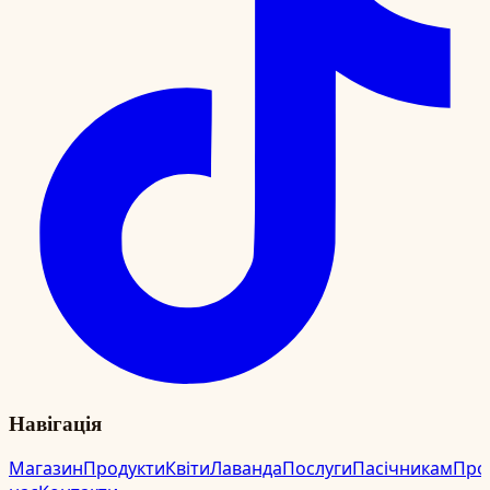
Навігація
Магазин
Продукти
Квіти
Лаванда
Послуги
Пасічникам
Про