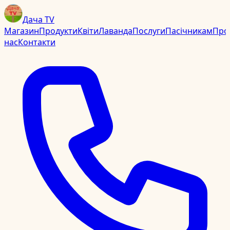
Дача TV
Магазин
Продукти
Квіти
Лаванда
Послуги
Пасічникам
Про
нас
Контакти