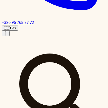
+380 96 765 77 72
🇺🇦
UA
▾