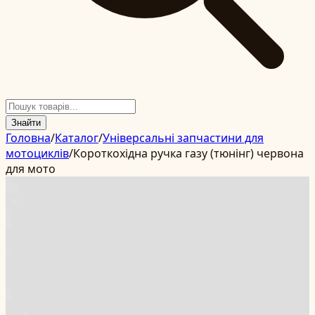
Знайти
Головна
/
Каталог
/
Універсальні запчастини для
мотоциклів
/
Короткохідна ручка газу (тюнінг) червона
для мото