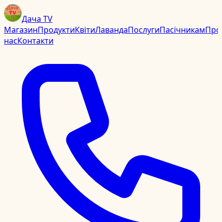
Дача TV
Магазин
Продукти
Квіти
Лаванда
Послуги
Пасічникам
Про
нас
Контакти