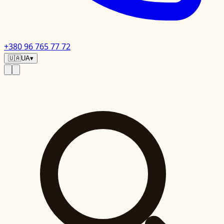
+380 96 765 77 72
🇺🇦
UA
▾