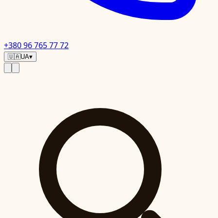
+380 96 765 77 72
🇺🇦
UA
▾