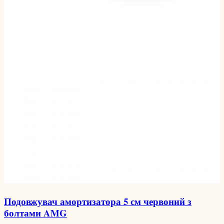
Подовжувач амортизатора 5 см червоний з
болтами AMG