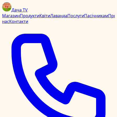
Дача TV
Магазин
Продукти
Квіти
Лаванда
Послуги
Пасічникам
Про
нас
Контакти