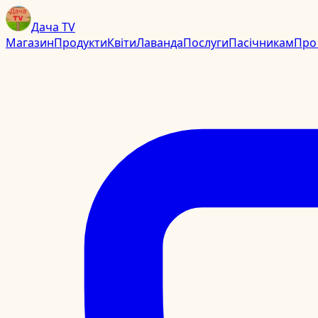
Дача TV
Магазин
Продукти
Квіти
Лаванда
Послуги
Пасічникам
Про