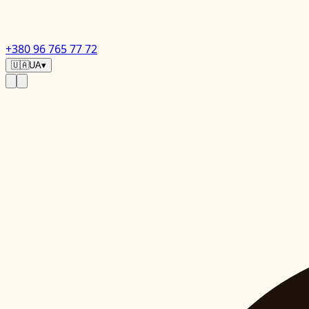
+380 96 765 77 72
🇺🇦
UA
▾