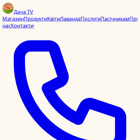
Дача TV
Магазин
Продукти
Квіти
Лаванда
Послуги
Пасічникам
Про
нас
Контакти