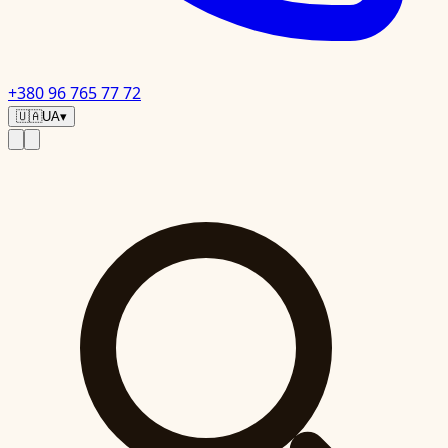
+380 96 765 77 72
🇺🇦
UA
▾