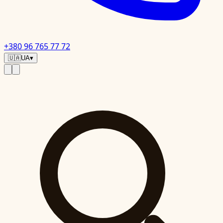
+380 96 765 77 72
🇺🇦
UA
▾