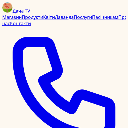
Дача TV
Магазин
Продукти
Квіти
Лаванда
Послуги
Пасічникам
Про
нас
Контакти