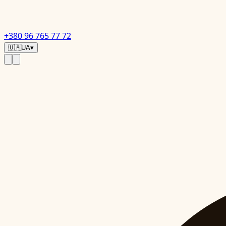
+380 96 765 77 72
🇺🇦
UA
▾