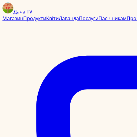
Дача TV
Магазин
Продукти
Квіти
Лаванда
Послуги
Пасічникам
Про