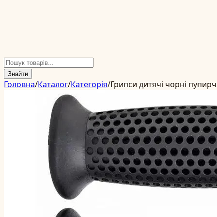
Знайти
Головна
/
Каталог
/
Категорія
/
Грипси дитячі чорні пупирч