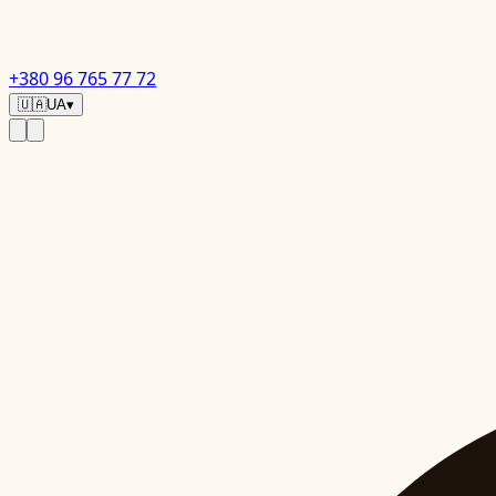
+380 96 765 77 72
🇺🇦
UA
▾