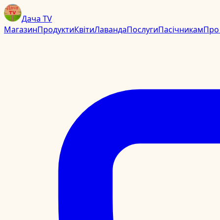
Дача TV
Магазин
Продукти
Квіти
Лаванда
Послуги
Пасічникам
Про