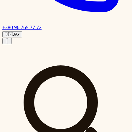
+380 96 765 77 72
🇺🇦
UA
▾