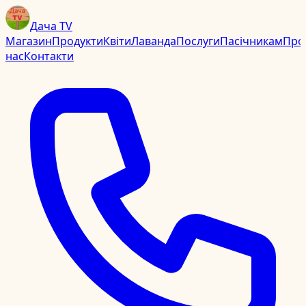
Дача TV
Магазин
Продукти
Квіти
Лаванда
Послуги
Пасічникам
Про
нас
Контакти